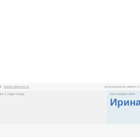
sI
:
borisi.www.nn.ru
пользователь имеет 
е 1 года назад
настоящее имя:
Ирин