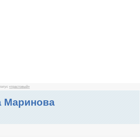
статус
«трастовый»
а Маринова