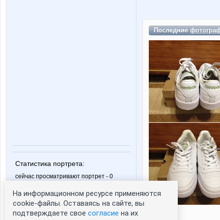
Последние
фотогра
Статистика портрета:
сейчас просматривают портрет - 0
зарегистрированные пользователи
На информационном ресурсе применяются
посетившие портрет за 7 дней - 0
cookie-файлы. Оставаясь на сайте, вы
подтверждаете свое
согласие
на их