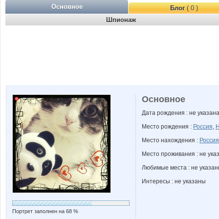
Основное
Блог
( 0 )
Шпионаж
Основное
Дата рождения : не указан
Место рождения :
Россия
,
Н
Место нахождения :
Россия
Место проживания : не ука
Любимые места : не указа
Интересы : не указаны
Портрет заполнен на 68 %