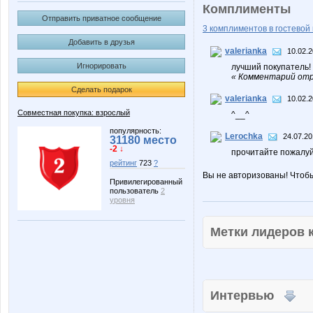
Комплименты
Отправить приватное сообщение
3 комплиментов в гостевой 
Добавить в друзья
valerianka
10.02.2
Игнорировать
лучший покупатель!
« Комментарий отре
Сделать подарок
valerianka
10.02.2
Совместная покупка: взрослый
^__^
популярность:
Lerochka
24.07.20
31180 место
-2 ↓
прочитайте пожалуй
рейтинг
723
?
Вы не авторизованы! Чтоб
Привилегированный
пользователь
2
уровня
Метки лидеров
Интервью