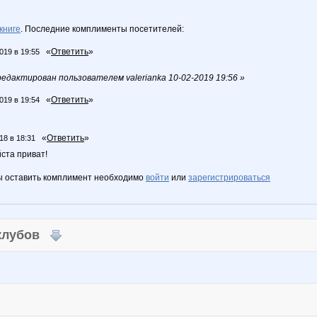
книге
. Последние комплименты посетителей:
«
Ответить
»
019 в 19:55
дактирован пользователем valerianka 10-02-2019 19:56 »
«
Ответить
»
019 в 19:54
«
Ответить
»
18 в 18:31
ста приват!
ы оставить комплимент необходимо
войти
или
зарегистрироваться
 клубов